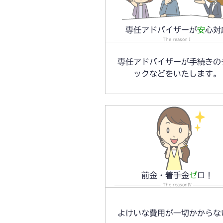
専任アドバイザーが
安
心対
The reasonⅠ
専任アドバイザーが手続きの
ックなどをいたします。
前金・着手金
ゼ
ロ！
The reasonⅣ
よけいな費用が一切かからな