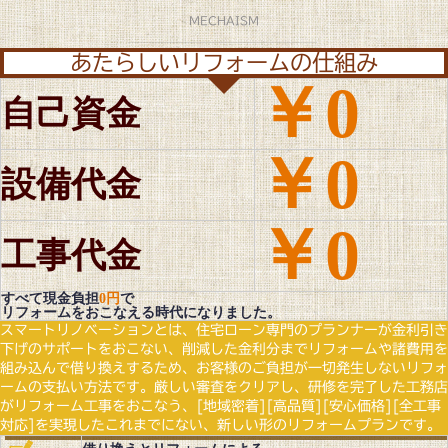
MECHAISM
あたらしいリフォームの仕組み
￥0
自己資金
￥0
設備代金
￥0
工事代金
すべて現金負担
0円
で
リフォームをおこなえる時代になりました。
スマートリノベーションとは、住宅ローン専門のプランナーが金利引き
下げのサポートをおこない、削減した金利分までリフォームや諸費用を
組み込んで借り換えするため、お客様のご負担が一切発生しないリフォ
ームの支払い方法です。厳しい審査をクリアし、研修を完了した工務店
がリフォーム工事をおこなう、[地域密着][高品質][安心価格][全工事
対応]を実現したこれまでにない、新しい形のリフォームプランです。