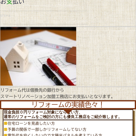
お
支
払い
STEP.6
リフォーム代は借換先の銀行から
スマートリノベーション加盟工務店にお支払いとなります。
リフォームの実績色々！
現金負担０円リフォーム対象にならない方、
通常のリフォームをご検討の方にも優良工務店をご紹介致します。
■
住宅ローンを見直したい方
■
予算の関係で一部しかリフォームしてない方
■
電気代を安くしたいので太陽光パネルを考えている方