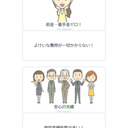
前金・着手金
ゼ
ロ！
The reasonⅣ
よけいな費用が一切かからない！
安心の
実
績
The reasonⅤ
商談実績件数が多い！