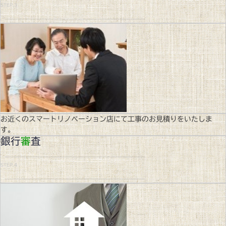
STEP.3
お近くのスマートリノベーション店にて工事のお見積りをいたしま
す。
銀行
審
査
STEP.4