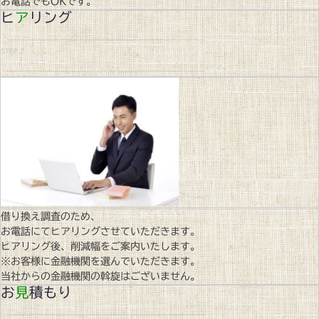
お電話でもOKです。
ヒ
ア
リング
STEP.2
借り換え調査のため、
お電話にてヒアリングさせていただきます。
ヒアリング後、削減幅をご案内いたします。
※お客様に金融機関を選んでいただきます。
当社からの金融機関の斡旋はございません。
お
見
積もり