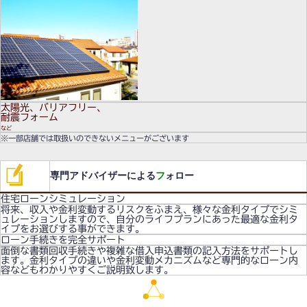
太陽光、バリアフリー、
耐震フォーム
など
※一部店舗では取扱いのできないメニューがございます
専門アドバイザーによる
フ
ォロー
住宅ローンシミュレーション
将来、収入や金利変動するリスクをふまえ、様々な金利タイプでシミ
ュレーションしますので、自分のライフプランにあった最適な金利タ
イプをお選びする事ができます。
ローン手続きを完全サポート
面倒な書類回収手続きや複雑な借入申込書類の記入方法をサポートし
ます。金利タイプの違いや金利変動メカニズムなど専門的なローン内
容などもわかりやすくご説明致します。