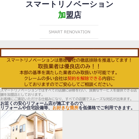
スマートリノベーション
加
盟店
SMART RENOVATION
お客様満足度向上宣言
スマートリノベーションは悪徳会社の徹底排除を推進してます！
取扱業者は優良店のみ！！
本部の基準を満たした業者のみ取扱いが可能です。
クレームの多い会社は
契約を解除できる
内容に
しておりますのでご安心してご相談ください。
スマートリノベーションではすべての店舗に研修を行い、良質なサービスを提供できる店
舗を加盟店としております。
お客様にご満足いただける仕組みになり、すべての店舗でスムーズな対応が出来ます。
お近くの安心リフォーム店が施工するので、
リフォームや住宅設備等、
お好きな箇所
を低価格でご利用できます。