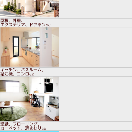
屋根、外壁、
エクステリア、ドアホン
など
キッチン、バスルーム、
給油機、コンロ
など
壁紙、フローリング、
カーペット、窓まわり
など